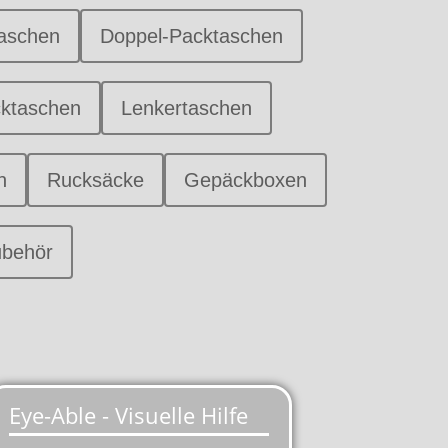
taschen
Doppel-Packtaschen
cktaschen
Lenkertaschen
n
Rucksäcke
Gepäckboxen
ubehör