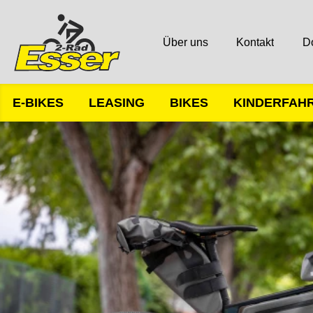
Über uns
Kontakt
D
E-BIKES
LEASING
BIKES
KINDERFAH