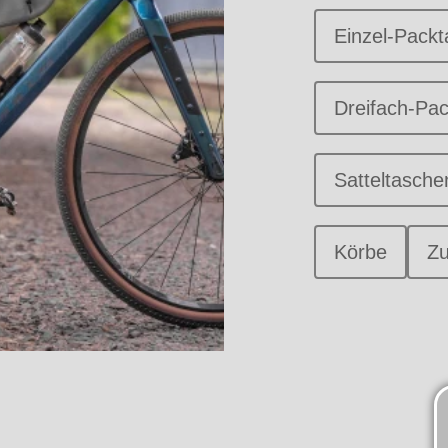
Einzel-Pack
Dreifach-Pa
Satteltasche
Körbe
Z