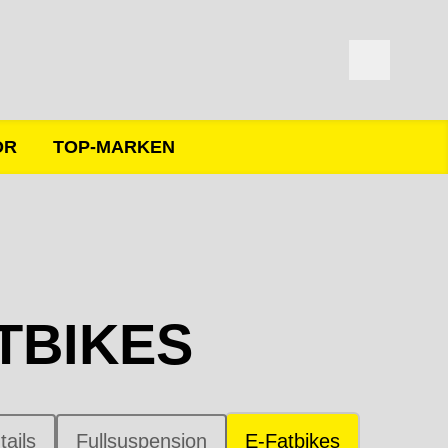
ÖR
TOP-MARKEN
TBIKES
tails
Fullsuspension
E-Fatbikes