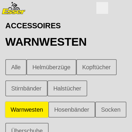
ACCESSOIRES
WARNWESTEN
Alle
Helmüberzüge
Kopftücher
Stirnbänder
Halstücher
Warnwesten
Hosenbänder
Socken
Überschuhe