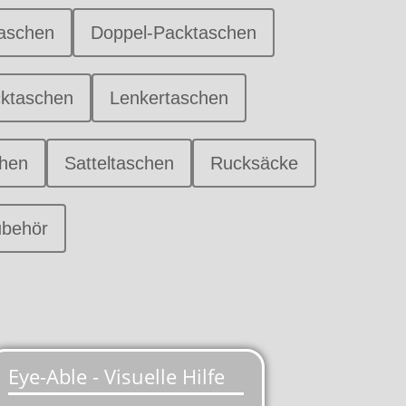
taschen
Doppel-Packtaschen
cktaschen
Lenkertaschen
hen
Satteltaschen
Rucksäcke
ubehör