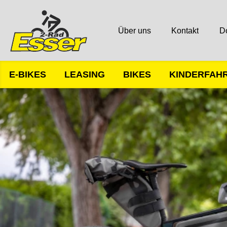
Über uns
Kontakt
D
E-BIKES
LEASING
BIKES
KINDERFAH