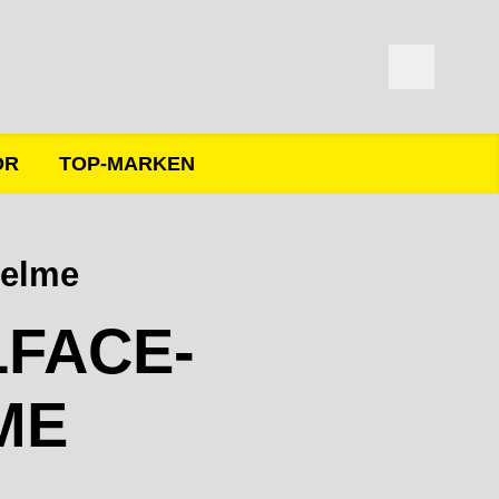
ÖR
TOP-MARKEN
helme
LFACE-
ME