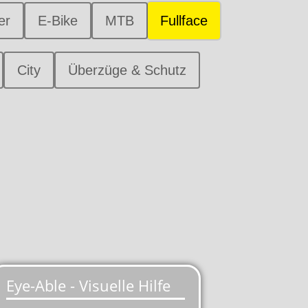
er
E-Bike
MTB
Fullface
City
Überzüge & Schutz