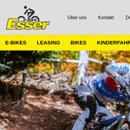
Über uns
Kontakt
D
E-BIKES
LEASING
BIKES
KINDERFAH