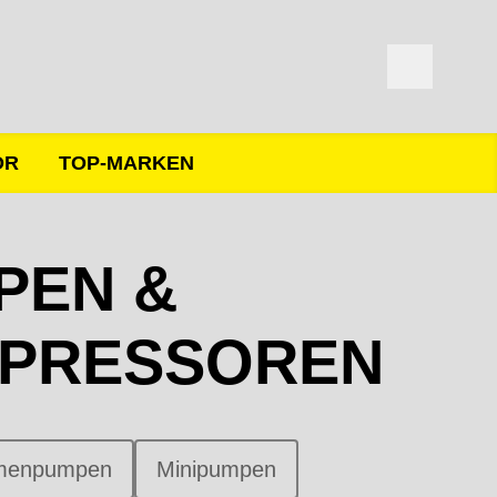
ÖR
TOP-MARKEN
PEN &
PRESSOREN
menpumpen
Minipumpen