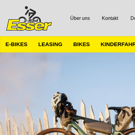
Über uns
Kontakt
D
E-BIKES
LEASING
BIKES
KINDERFAH