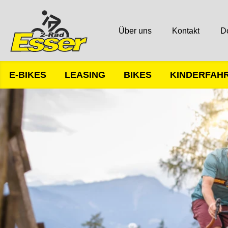
Über uns
Kontakt
D
E-BIKES
LEASING
BIKES
KINDERFAH