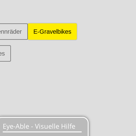
nnräder
E-Gravelbikes
es