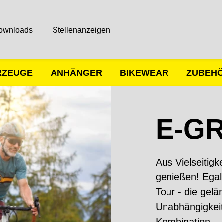
ownloads
Stellenanzeigen
RZEUGE
ANHÄNGER
BIKEWEAR
ZUBEH
E-G
Aus Vielseitigk
genießen! Egal
Tour - die gel
Unabhängigkeit 
Kombination.