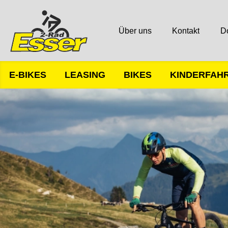
Über uns
Kontakt
D
E-BIKES
LEASING
BIKES
KINDERFAH