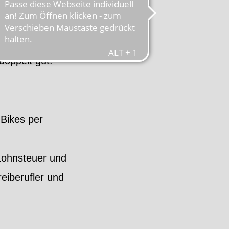
tem.Zudem verbessert
doppelt gut.
-Bikes per
Lohnsteuer und
eiberufler und