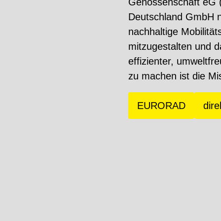
Genossenschaft eG (
Deutschland GmbH ne
nachhaltige
Mobilitä
mitzugestalten und da
effizienter,
umweltfreu
zu machen ist die M
EURORAD
dir