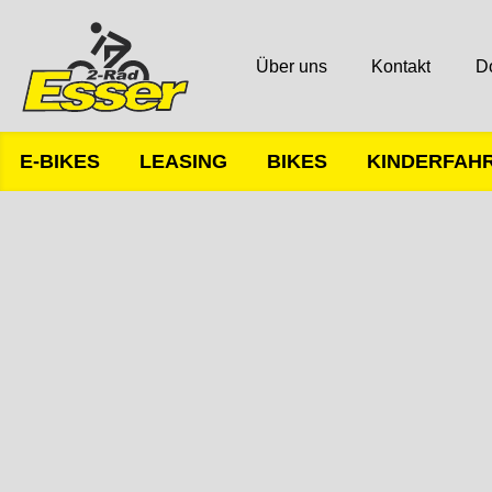
Über uns
Kontakt
D
E-BIKES
LEASING
BIKES
KINDERFAH