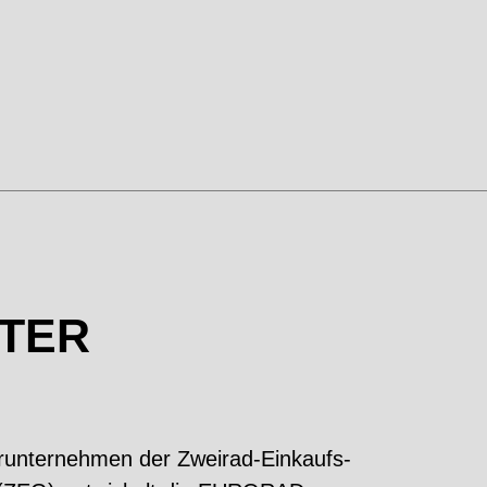
ETER
runternehmen der Zweirad
-
Einkaufs
-