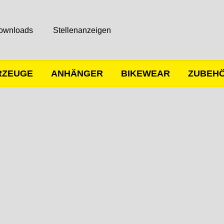
ownloads
Stellenanzeigen
RZEUGE
ANHÄNGER
BIKEWEAR
ZUBEH