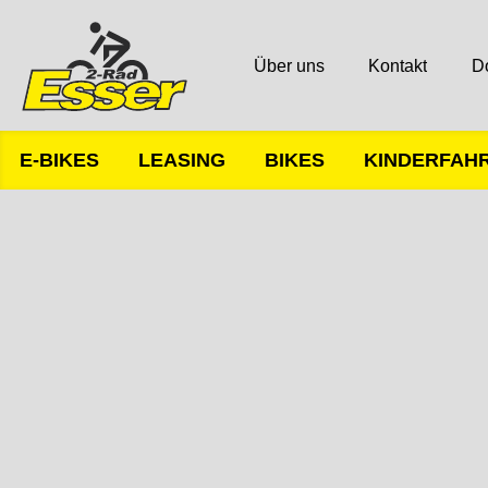
Über uns
Kontakt
D
E-BIKES
LEASING
BIKES
KINDERFAH