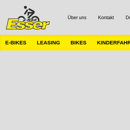
Über uns
Kontakt
D
E-BIKES
LEASING
BIKES
KINDERFAH