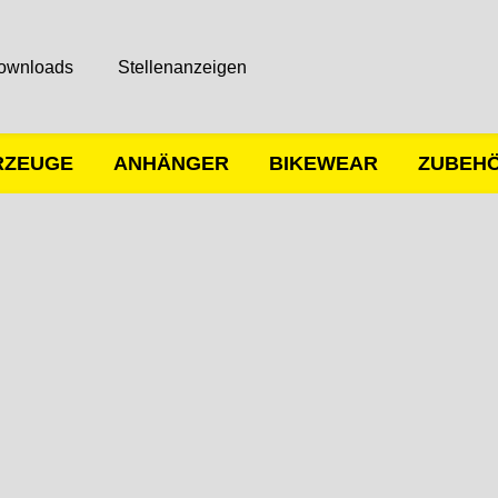
ownloads
Stellenanzeigen
RZEUGE
ANHÄNGER
BIKEWEAR
ZUBEH