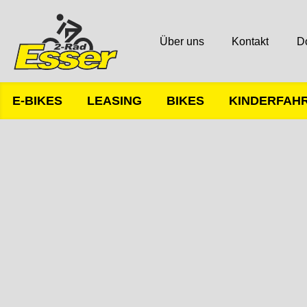
Über uns
Kontakt
D
E-BIKES
LEASING
BIKES
KINDERFAH