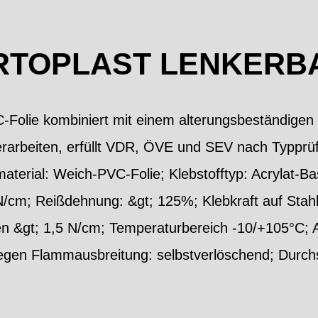
RTOPLAST LENKERB
Folie kombiniert mit einem alterungsbeständigen H
verarbeiten, erfüllt VDR, ÖVE und SEV nach Typprü
erial: Weich-PVC-Folie; Klebstofftyp: Acrylat-Ba
N/cm; Reißdehnung: &gt; 125%; Klebkraft auf Stahl
n &gt; 1,5 N/cm; Temperaturbereich -10/+105°C; Ab
en Flammausbreitung: selbstverlöschend; Durchsc