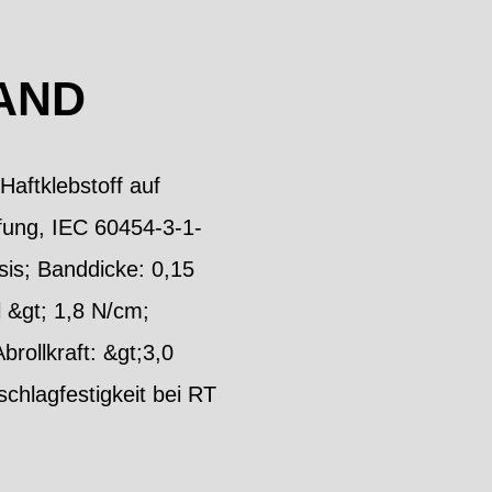
AND
aftklebstoff auf
fung, IEC 60454-3-1-
sis; Banddicke: 0,15
 &gt; 1,8 N/cm;
rollkraft: &gt;3,0
hlagfestigkeit bei RT