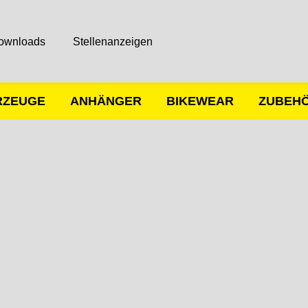
ownloads
Stellenanzeigen
RZEUGE
ANHÄNGER
BIKEWEAR
ZUBEH