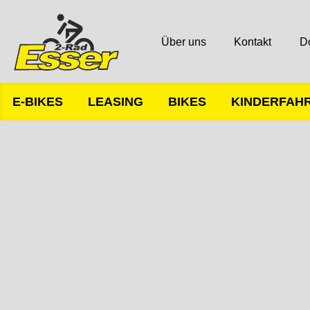
Über uns
Kontakt
D
E-BIKES
LEASING
BIKES
KINDERFAH