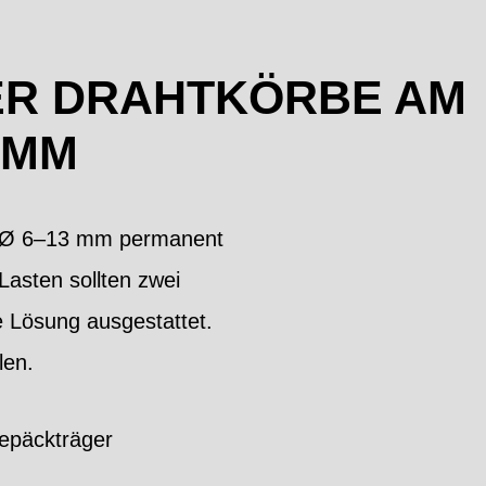
ER DRAHTKÖRBE AM
 MM
it Ø 6–13 mm permanent
asten sollten zwei
e Lösung ausgestattet.
len.
epäckträger