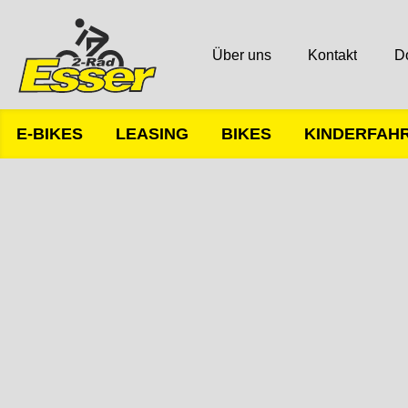
Über uns
Kontakt
D
E-BIKES
LEASING
BIKES
KINDERFAH