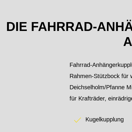
DIE FAHRRAD-ANH
A
Fahrrad-Anhängerkupplu
Rahmen-Stützbock für w
Deichselholm/Pfanne Mi
für Krafträder, einräd
Kugelkupplung