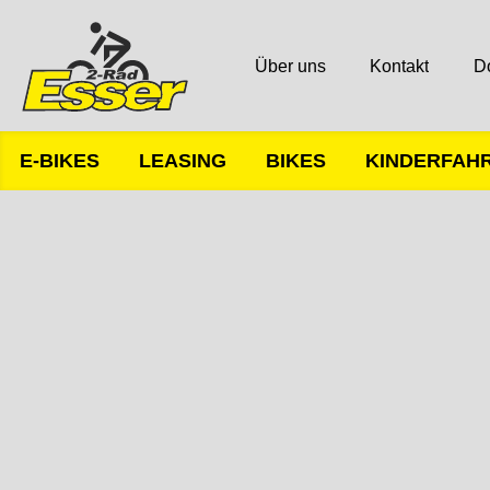
Über uns
Kontakt
D
E-BIKES
LEASING
BIKES
KINDERFAH