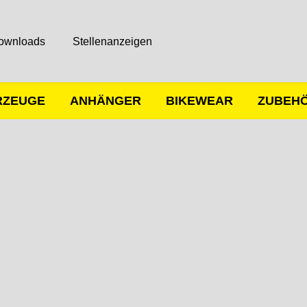
ownloads
Stellenanzeigen
RZEUGE
ANHÄNGER
BIKEWEAR
ZUBEH