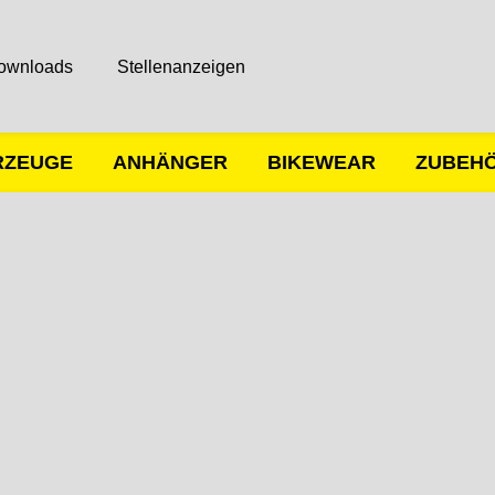
ownloads
Stellenanzeigen
RZEUGE
ANHÄNGER
BIKEWEAR
ZUBEH