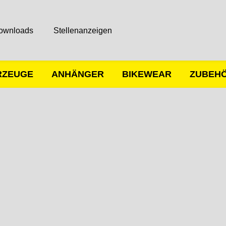
ownloads
Stellenanzeigen
RZEUGE
ANHÄNGER
BIKEWEAR
ZUBEH