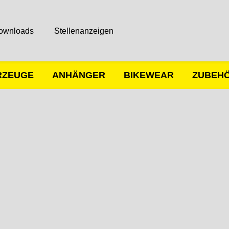
ownloads
Stellenanzeigen
RZEUGE
ANHÄNGER
BIKEWEAR
ZUBEH