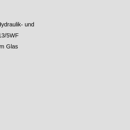
Hydraulik- und
313/5WF
em Glas