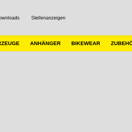
ownloads
Stellenanzeigen
RZEUGE
ANHÄNGER
BIKEWEAR
ZUBEH