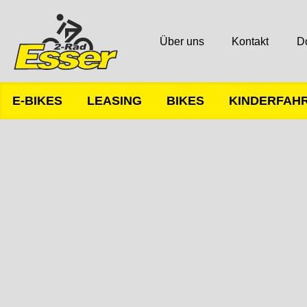
Über uns
Kontakt
D
E-BIKES
LEASING
BIKES
KINDERFAH