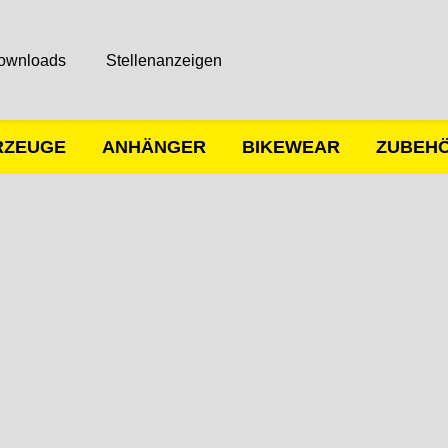
ownloads
Stellenanzeigen
RZEUGE
ANHÄNGER
BIKEWEAR
ZUBEH