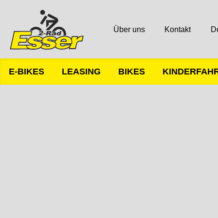
Über uns
Kontakt
D
E-BIKES
LEASING
BIKES
KINDERFAH