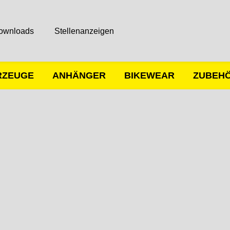
ownloads
Stellenanzeigen
RZEUGE
ANHÄNGER
BIKEWEAR
ZUBEH